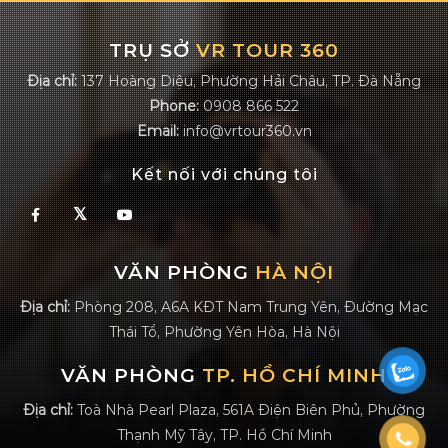
TRỤ SỞ
VR TOUR 360
Địa chỉ:
137 Hoàng Diệu, Phường Hải Châu, TP. Đà Nẵng
Phone:
0908 866 522
Email:
info@vrtour360.vn
Kết nối với chúng tôi
𝕏
VĂN PHÒNG
HÀ NỘI
Địa chỉ:
Phòng 208, A6A KĐT Nam Trung Yên, Đường Mạc
Thái Tổ, Phường Yên Hòa, Hà Nội
VĂN PHÒNG
TP. HỒ CHÍ MINH
Địa chỉ:
Toà Nhà Pearl Plaza, 561A Điện Biên Phủ, Phường
Thạnh Mỹ Tây, TP. Hồ Chí Minh