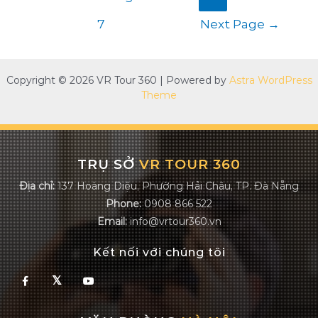
hướng
bài
7
Next Page
→
viết
Copyright © 2026 VR Tour 360 | Powered by
Astra WordPress
Theme
TRỤ SỞ
VR TOUR 360
Địa chỉ:
137 Hoàng Diệu, Phường Hải Châu, TP. Đà Nẵng
Phone:
0908 866 522
Email:
info@vrtour360.vn
Kết nối với chúng tôi
𝕏